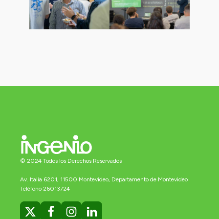
© 2024 Todos los Derechos Reservados
Av. Italia 6201, 11500 Montevideo, Departamento de Montevideo
Teléfono 26013724