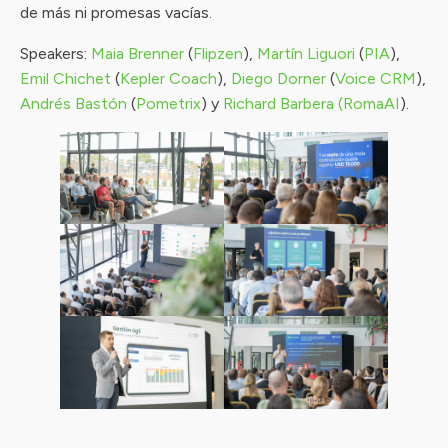
de más ni promesas vacías.
Speakers:
Maia Brenner
(
Flipzen
),
Martín Liguori
(
PIA
),
Emil Chichet
(
Kepler Coach
),
Diego Dorner
(
Voice CRM
),
Andrés Bastón
(
Pometrix
) y
Richard Barbera
(RomaAI
).