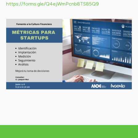
https://forms.gle/Q4ejWmPcnb8TS85Q9